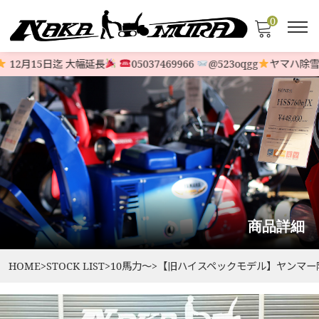
0
12月15日迄 大幅延長
05037469966
@523oqgg
ヤマハ除雪機
商品詳細
HOME
>
STOCK LIST
>
10馬力〜
>
【旧ハイスペックモデル】ヤンマー除雪機 J