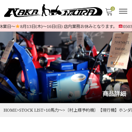
0
業日〜
8月13日(木)〜16日(日) 店内業務お休みとなります。
05037
商品詳細
HOME
>
STOCK LIST
>
10馬力〜
>
〔村上様予約機〕【現行機】ホンダ除雪機 