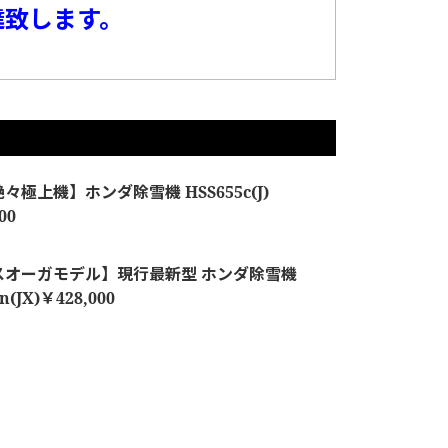
達致します。
々極上機】ホンダ除雪機 HSS655c(J)
00
スオーガモデル】現行最新型 ホンダ除雪機
n(JX)￥428,000