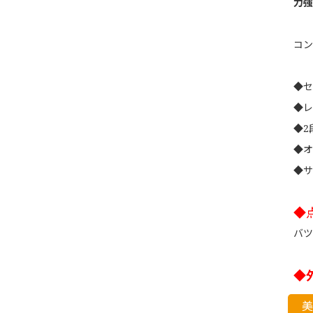
力強
コン
◆セ
◆レ
◆2
◆オ
◆サ
◆
バツ
◆