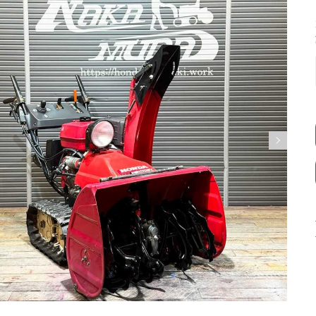
s
Next