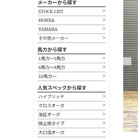
メーカーから探す
STOCK LIST
HONDA
YAMAHA
その他メーカー
馬力から探す
1馬力〜5馬力
6馬力〜9馬力
Previou
10馬力〜
人気スペックから探す
ハイブリッド
クロスオーガ
油圧オーガ
排土版タイプ
大口径オーガ