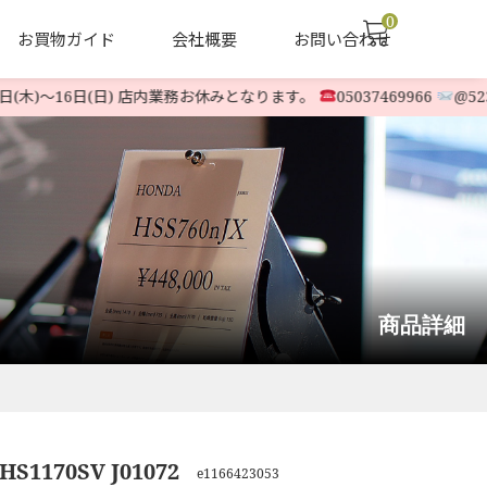
0
お買物ガイド
会社概要
お問い合わせ
(木)〜16日(日) 店内業務お休みとなります。
05037469966
@523oq
声
ヤナセ他 中古除雪機
LINE-UP
商品詳細
HS1170SV J01072
e1166423053