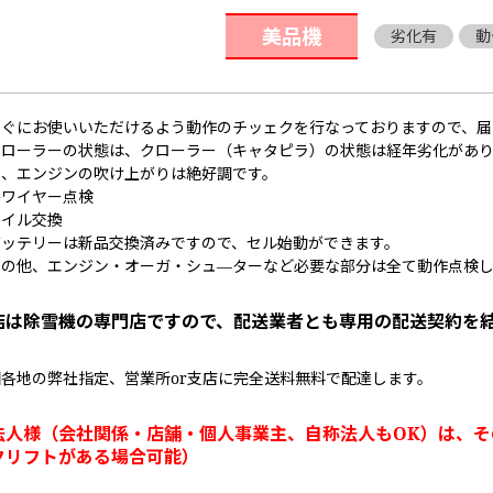
美品機
劣化有
動
すぐにお使いいただけるよう動作のチッェクを行なっておりますので、届
クローラーの状態は、クローラー（キャタピラ）の状態は経年劣化があり
た、エンジンの吹け上がりは絶好調です。
各ワイヤー点検
オイル交換
バッテリーは新品交換済みですので、セル始動ができます。
その他、エンジン・オーガ・シュ―ターなど必要な部分は全て動作点検
店は除雪機の専門店ですので、配送業者とも専用の配送契約を
国各地の弊社指定、営業所or支店に完全送料無料で配達します。
法人様（会社関係・店舗・個人事業主、自称法人もOK）は、そ
クリフトがある場合可能）