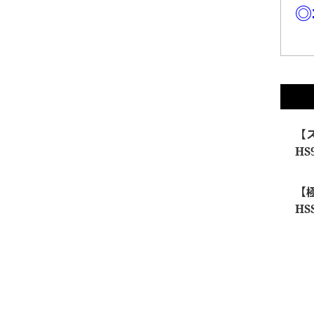
◎
【
HS
【
HS