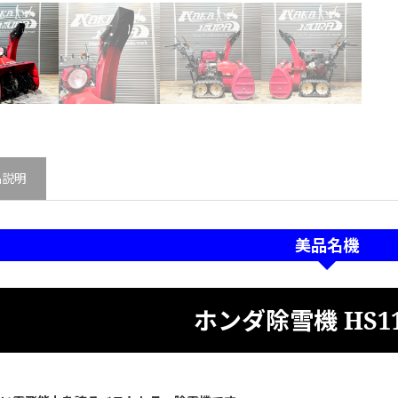
品説明
美品名機
ホンダ除雪機 HS11