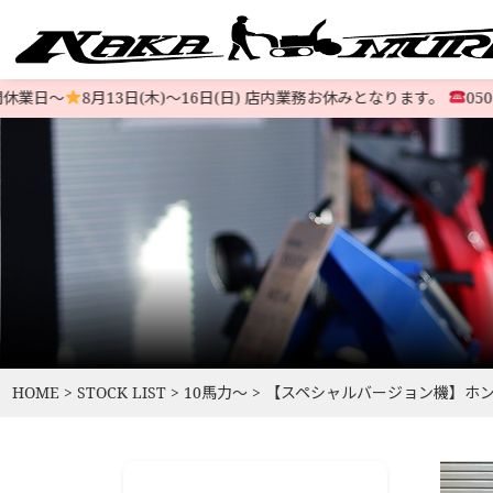
業日〜
8月13日(木)〜16日(日) 店内業務お休みとなります。
050374
すべての中古除雪機
注文方法
会社概要
お支払い
特定商取
LINE-UP
HOME
>
STOCK LIST
>
10馬力〜
>
【スペシャルバージョン機】ホンダ除雪