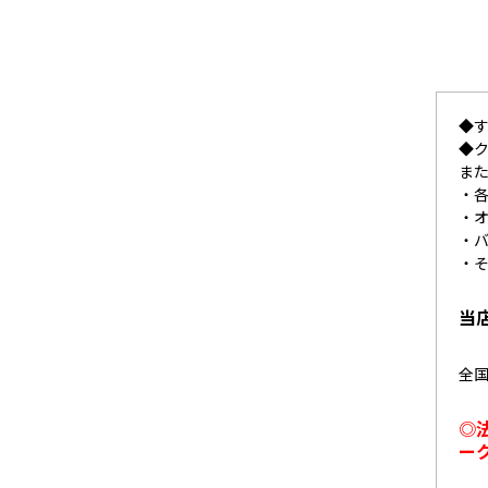
◆
◆
ま
・
・
・
・
当
全
◎
ー