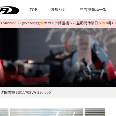
TOP
お知らせ
除雪機商品一覧
69966
@523oqgg
ナカムラ除雪機〜お盆期間休業日〜
8月13日
について
引法とプライバシーポリシー
HONDA 中古除雪機
発送について
YAMAHA 中古除雪機
お客様の
LINE-UP
LINE-UP
機 HS1170SV￥290,000