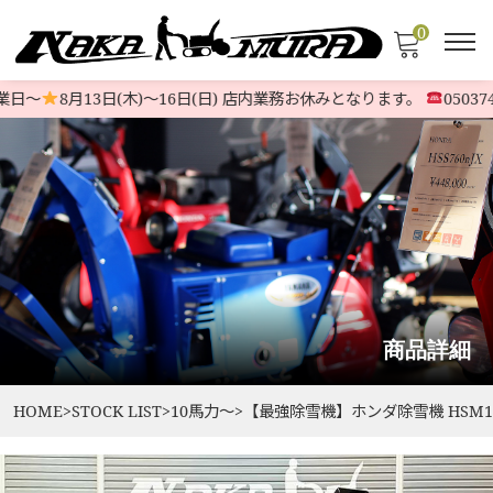
0
日〜
8月13日(木)〜16日(日) 店内業務お休みとなります。
0503746
商品詳細
HOME
>
STOCK LIST
>
10馬力〜
>
【最強除雪機】ホンダ除雪機 HSM139