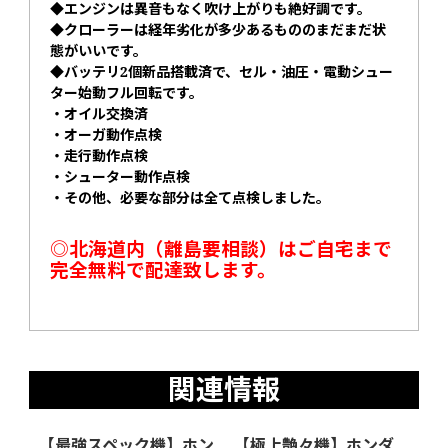
◆エンジンは異音もなく吹け上がりも絶好調です。
◆クローラーは経年劣化が多少あるもののまだまだ状
態がいいです。
◆バッテリ2個新品搭載済で、セル・油圧・電動シュー
ター始動フル回転です。
・オイル交換済
・オーガ動作点検
・走行動作点検
・シューター動作点検
・その他、必要な部分は全て点検しました。
◎
北海道内（離島要相談）はご自宅まで
完全無料で配達致します。
関連情報
【最強スペック機】ホン
【極上艶々機】ホンダ