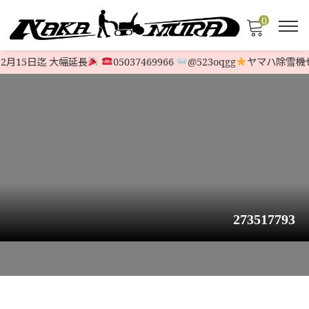
0
月15日迄 大幅延長
05037469966
@523oqgg
ヤマハ除雪機セ
273517793
HOME
>
STOCK LIST
>
HONDA
>
【極上品】ホンダ除雪機 SB655￥138