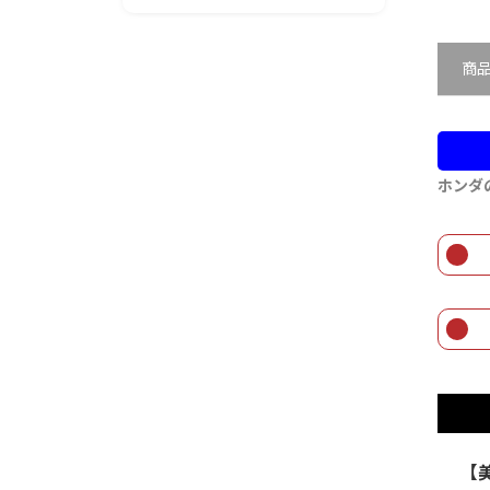
商
ホンダ
【美