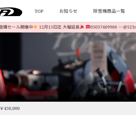
TOP
お知らせ
除雪機商品一覧
セール開催中
12月15日迄 大幅延長
05037469966
@523oqg
について
引法とプライバシーポリシー
HONDA 中古除雪機
発送について
YAMAHA 中古除雪機
お客様の
LINE-UP
LINE-UP
450,000