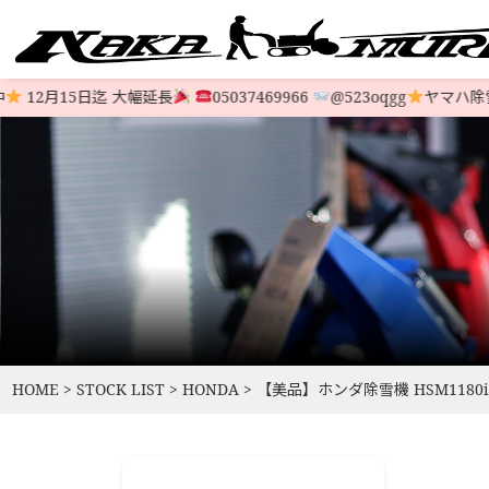
12月15日迄 大幅延長
05037469966
@523oqgg
ヤマハ除雪機
すべての中古除雪機
注文方法
会社概要
お支払い
特定商取
LINE-UP
HOME
>
STOCK LIST
>
HONDA
>
【美品】ホンダ除雪機 HSM1180i￥