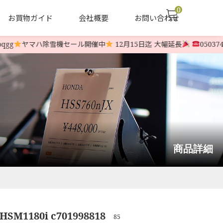
0
お買物ガイド
会社概要
お問い合わせ
g
ヤマハ除雪機セール開催中
12月15日迄 大幅延長
05037469
声
ヤナセ他 中古除雪機
LINE-UP
商品詳細
HSM1180i c701998818
85