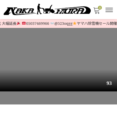
0
 大幅延長
05037469966
@523oqgg
ヤマハ除雪機セール開催
93
HOME
>
STOCK LIST
>
HONDA
>
【極上品】ホンダ 除雪機 最新型HSS970