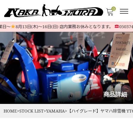
0
日〜
8月13日(木)〜16日(日) 店内業務お休みとなります。
0503746
商品詳細
HOME
>
STOCK LIST
>
YAMAHA
>
【ハイグレード】ヤマハ除雪機 YT660