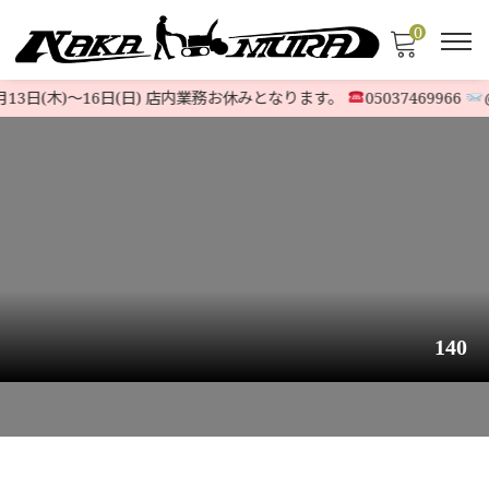
0
13日(木)〜16日(日) 店内業務お休みとなります。
05037469966
@
140
HOME
>
STOCK LIST
>
OTHER
>
【頑丈良品】ヤンマー除雪機 Je-70HE￥