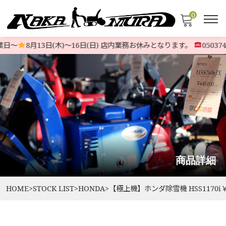
0
日〜
8月13日(木)〜16日(日) 店内業務お休みとなります。
0503746
商品詳細
HOME
>
STOCK LIST
>
HONDA
>
【極上機】ホンダ除雪機 HSS1170i￥4