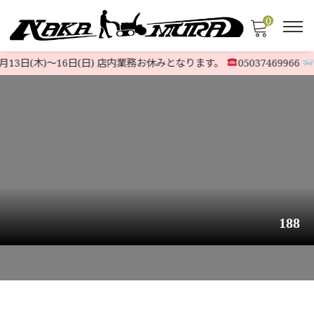
0
月13日(木)〜16日(日) 店内業務お休みとなります。
05037469966
@
188
HOME
>
STOCK LIST
>
HONDA
>
【ハイグレード】ホンダ除雪機 HS760n