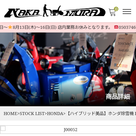
0
〜
8月13日(木)〜16日(日) 店内業務お休みとなります。
05037469
商品詳細
HOME
>
STOCK LIST
>
HONDA
>
【ハイブリッド美品】ホンダ除雪機 HSS9