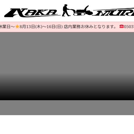
日〜
8月13日(木)〜16日(日) 店内業務お休みとなります。
0503746
すべての中古除雪機
注文方法
会社概要
お支払い
特定商取
LINE-UP
HOME
>
STOCK LIST
>
HONDA
>
【ハイグレード】ホンダ除雪機 HS76