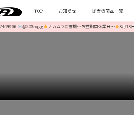
TOP
お知らせ
除雪機商品一覧
9966
@523oqgg
ナカムラ除雪機〜お盆期間休業日〜
8月13日(
について
引法とプライバシーポリシー
HONDA 中古除雪機
発送について
YAMAHA 中古除雪機
お客様の
LINE-UP
LINE-UP
0K2￥168,000
>
J00077