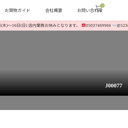
0
お買物ガイド
会社概要
お問い合わせ
木)〜16日(日) 店内業務お休みとなります。
05037469966
@523oqg
声
ヤナセ他 中古除雪機
LINE-UP
J00077