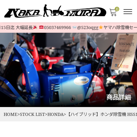
0
15日迄 大幅延長
05037469966
@523oqgg
ヤマハ除雪機セー
商品詳細
HOME
>
STOCK LIST
>
HONDA
>
【ハイブリッド】ホンダ除雪機 HSS117