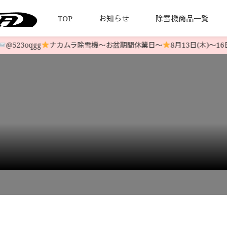
TOP
お知らせ
除雪機商品一覧
523oqgg
ナカムラ除雪機〜お盆期間休業日〜
8月13日(木)〜16日
について
引法とプライバシーポリシー
HONDA 中古除雪機
発送について
YAMAHA 中古除雪機
お客様の
LINE-UP
LINE-UP
,000
>
J00086