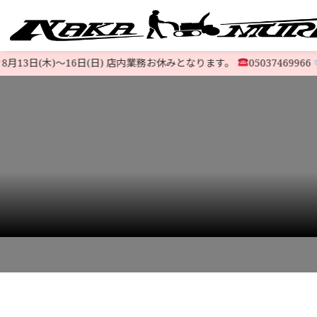
13日(木)〜16日(日) 店内業務お休みとなります。
05037469966
@
すべての中古除雪機
注文方法
会社概要
お支払い
特定商取
LINE-UP
HOME
>
STOCK LIST
>
HONDA
>
【美品】ホンダ除雪機 HS655￥115