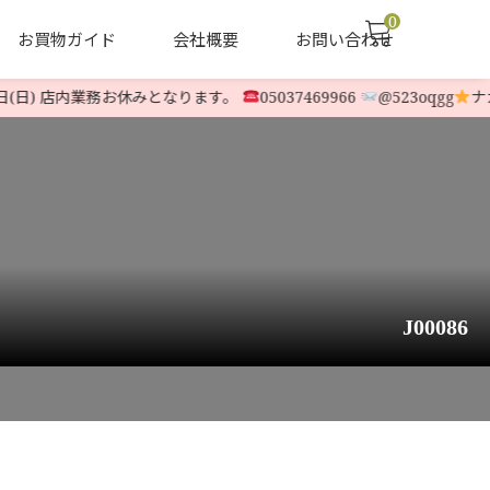
0
お買物ガイド
会社概要
お問い合わせ
(日) 店内業務お休みとなります。
05037469966
@523oqgg
ナカム
声
ヤナセ他 中古除雪機
LINE-UP
J00086