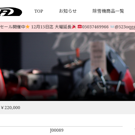
TOP
お知らせ
除雪機商品一覧
ール開催中
12月15日迄 大幅延長
05037469966
@523oqgg
について
引法とプライバシーポリシー
HONDA 中古除雪機
発送について
YAMAHA 中古除雪機
お客様の
LINE-UP
LINE-UP
220,000