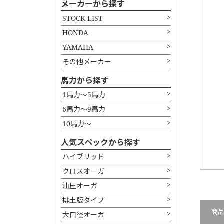
メーカーから探す
STOCK LIST
HONDA
YAMAHA
その他メーカー
馬力から探す
1馬力〜5馬力
6馬力〜9馬力
10馬力〜
人気スペックから探す
ハイブリッド
クロスオーガ
油圧オーガ
排土版タイプ
商
大口径オーガ