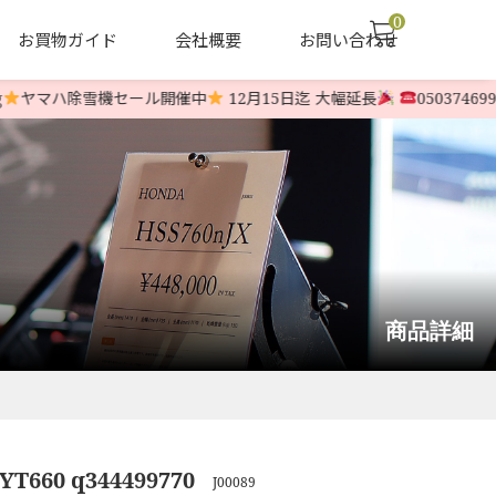
0
お買物ガイド
会社概要
お問い合わせ
ヤマハ除雪機セール開催中
12月15日迄 大幅延長
05037469966
声
ヤナセ他 中古除雪機
LINE-UP
商品詳細
YT660 q344499770
J00089