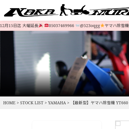
月15日迄 大幅延長
05037469966
@523oqgg
ヤマハ除雪機セ
すべての中古除雪機
注文方法
会社概要
お支払い
特定商取
LINE-UP
HOME
>
STOCK LIST
>
YAMAHA
>
【最新型】ヤマハ除雪機 YT660 ￥