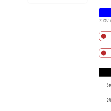
力強い
【最
【最