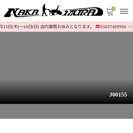
0
13日(木)〜16日(日) 店内業務お休みとなります。
05037469966
@
J00155
HOME
>
STOCK LIST
>
HONDA
>
【極上品】ホンダ除雪機 ハイブリッド HS