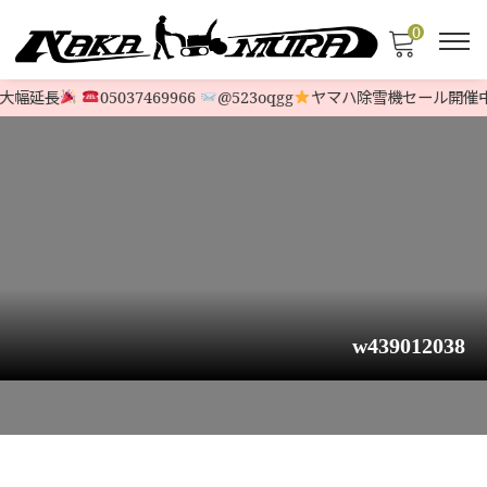
0
大幅延長
05037469966
@523oqgg
ヤマハ除雪機セール開催中
w439012038
HOME
>
STOCK LIST
>
OTHER
>
【ハイグレード】ヤンマー除雪機 JS-107