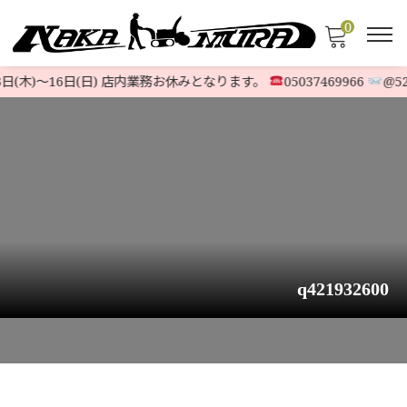
0
日(木)〜16日(日) 店内業務お休みとなります。
05037469966
@523
q421932600
HOME
>
STOCK LIST
>
HONDA
>
【極上機】ホンダ除雪機 HSS1170nJX