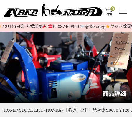
0
12月15日迄 大幅延長
05037469966
@523oqgg
ヤマハ除雪機
商品詳細
HOME
>
STOCK LIST
>
HONDA
>
【名機】ワドー除雪機 SB690￥120,0