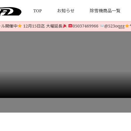
TOP
お知らせ
除雪機商品一覧
開催中
12月15日迄 大幅延長
05037469966
@523oqgg
ヤ
について
引法とプライバシーポリシー
HONDA 中古除雪機
発送について
YAMAHA 中古除雪機
お客様の
LINE-UP
LINE-UP
￥378,000
>
t808138980