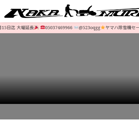
5日迄 大幅延長
05037469966
@523oqgg
ヤマハ除雪機セール
すべての中古除雪機
注文方法
会社概要
お支払い
特定商取
LINE-UP
HOME
>
STOCK LIST
>
YAMAHA
>
【新車級】ヤマハ除雪機 YS860B 