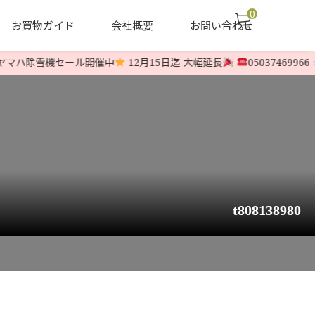
0
お買物ガイド
会社概要
お問い合わせ
マハ除雪機セール開催中
12月15日迄 大幅延長
05037469966
声
ヤナセ他 中古除雪機
LINE-UP
t808138980