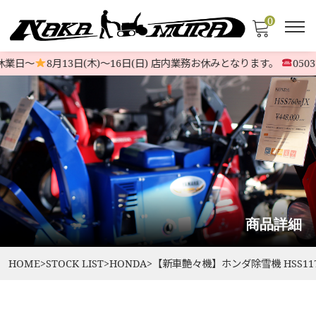
0
業日〜
8月13日(木)〜16日(日) 店内業務お休みとなります。
05037
商品詳細
HOME
>
STOCK LIST
>
HONDA
>
【新車艶々機】ホンダ除雪機 HSS1170n