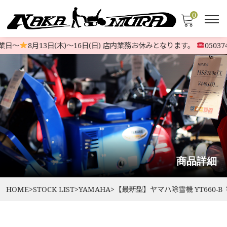
0
日〜
8月13日(木)〜16日(日) 店内業務お休みとなります。
050374
商品詳細
HOME
>
STOCK LIST
>
YAMAHA
>
【最新型】ヤマハ除雪機 YT660-B ￥3