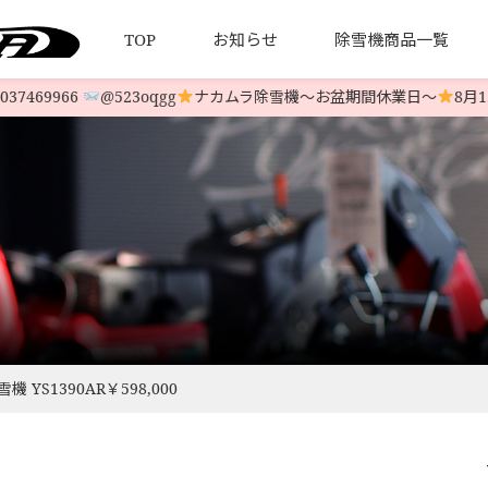
TOP
お知らせ
除雪機商品一覧
7469966
@523oqgg
ナカムラ除雪機〜お盆期間休業日〜
8月13
について
引法とプライバシーポリシー
HONDA 中古除雪機
発送について
YAMAHA 中古除雪機
お客様の
LINE-UP
LINE-UP
YS1390AR￥598,000