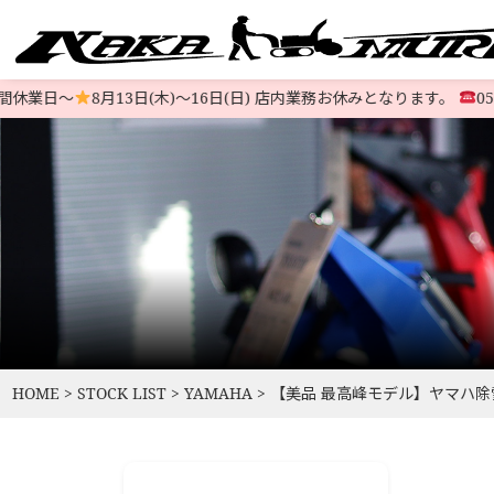
休業日〜
8月13日(木)〜16日(日) 店内業務お休みとなります。
0503
すべての中古除雪機
注文方法
会社概要
お支払い
特定商取
LINE-UP
HOME
>
STOCK LIST
>
YAMAHA
>
【美品 最高峰モデル】ヤマハ除雪機 