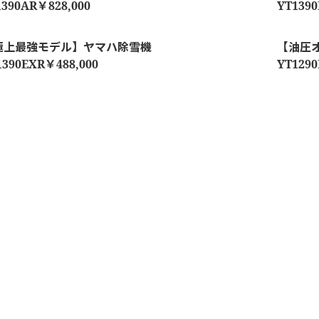
1390AR￥828,000
YT1390
極上最強モデル】ヤマハ除雪機
【油圧
1390EXR￥488,000
YT1290