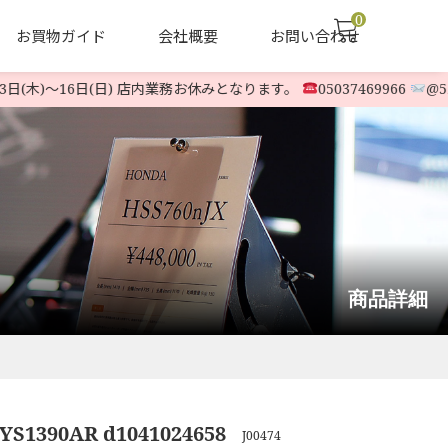
0
お買物ガイド
会社概要
お問い合わせ
日(木)〜16日(日) 店内業務お休みとなります。
05037469966
@523
声
ヤナセ他 中古除雪機
LINE-UP
商品詳細
YS1390AR d1041024658
J00474