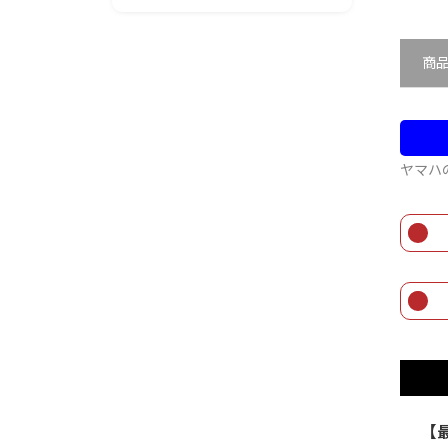
商
ヤマハ
【