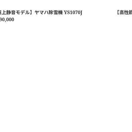
上静音モデル】ヤマハ除雪機 YS1070J
【高性能】
90,000