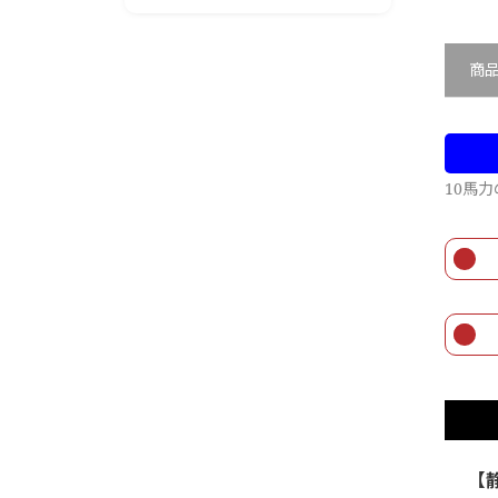
商
10馬
【静