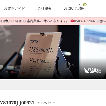
0
お買物ガイド
会社概要
お問い合わせ
(木)〜16日(日) 店内業務お休みとなります。
05037469966
@523o
声
ヤナセ他 中古除雪機
LINE-UP
商品詳細
YS1070J J00521
s1052237081