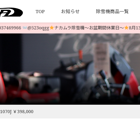
TOP
お知らせ
除雪機商品一覧
469966
@523oqgg
ナカムラ除雪機〜お盆期間休業日〜
8月13日
について
引法とプライバシーポリシー
HONDA 中古除雪機
発送について
YAMAHA 中古除雪機
お客様の
LINE-UP
LINE-UP
0J ￥398,000