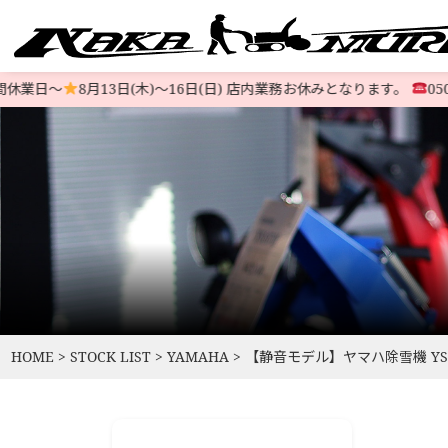
業日〜
8月13日(木)〜16日(日) 店内業務お休みとなります。
05037
すべての中古除雪機
注文方法
会社概要
お支払い
特定商取
LINE-UP
HOME
>
STOCK LIST
>
YAMAHA
>
【静音モデル】ヤマハ除雪機 YS107