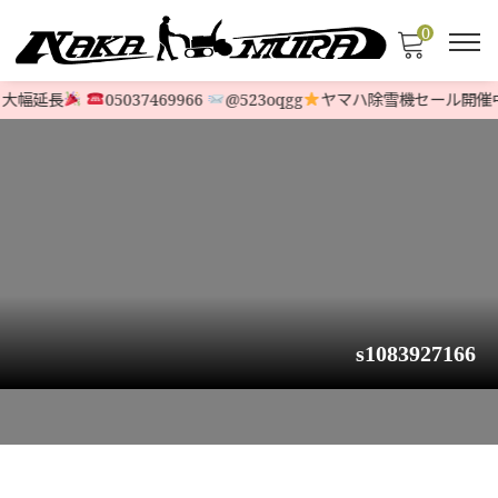
0
大幅延長
05037469966
@523oqgg
ヤマハ除雪機セール開催中
s1083927166
HOME
>
STOCK LIST
>
HONDA
>
【トミタ様予約機】ホンダ除雪機 HSS65