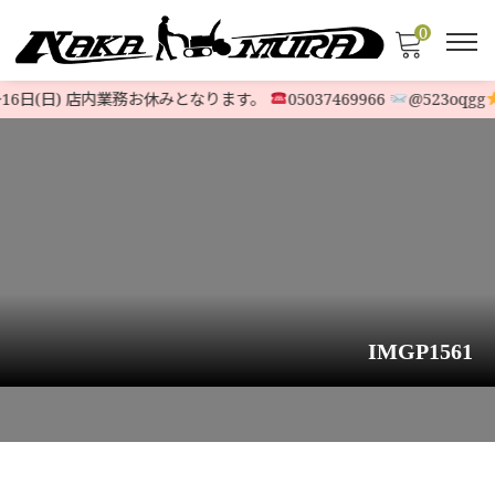
0
〜16日(日) 店内業務お休みとなります。
05037469966
@523oqgg
IMGP1561
HOME
>
STOCK LIST
>
6馬力〜9馬力
>
【保証書付】ホンダ除雪機 クロスオ