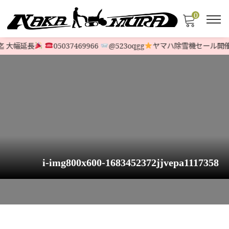
0
 大幅延長
05037469966
@523oqgg
ヤマハ除雪機セール開催
i-img800x600-1683452372jjvepa1117358
HOME
>
STOCK LIST
>
6馬力〜9馬力
>
【大口径機】ホンダ除雪機 HS870