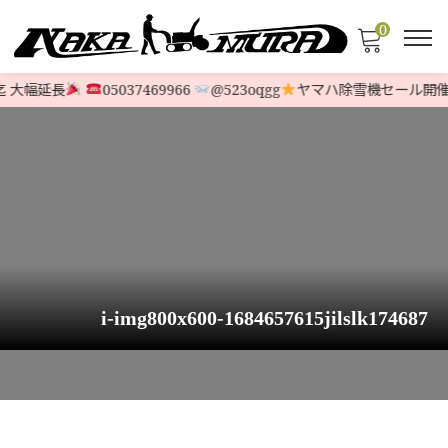
0
 大幅延長
05037469966
@523oqgg
ヤマハ除雪機セール開催
i-img800x600-1684657615jilslk174687
HOME
>
STOCK LIST
>
6馬力〜9馬力
>
【新車艶々機】最新ホンダ除雪機 HS