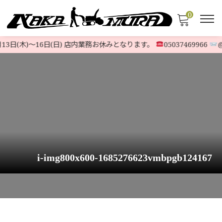
0
13日(木)〜16日(日) 店内業務お休みとなります。
05037469966
@5
i-img800x600-1685276623vmbpgb124167
HOME
>
STOCK LIST
>
6馬力〜9馬力
>
【辻様予約機】ヤマハ除雪機 YT660