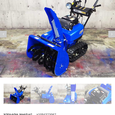
Previous
Nex
x1094323067