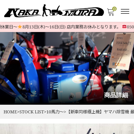
0
休業日〜
8月13日(木)〜16日(日) 店内業務お休みとなります。
0503
商品詳細
HOME
>
STOCK LIST
>
10馬力〜
>
【新車同様極上機】ヤマハ除雪機 最新現行