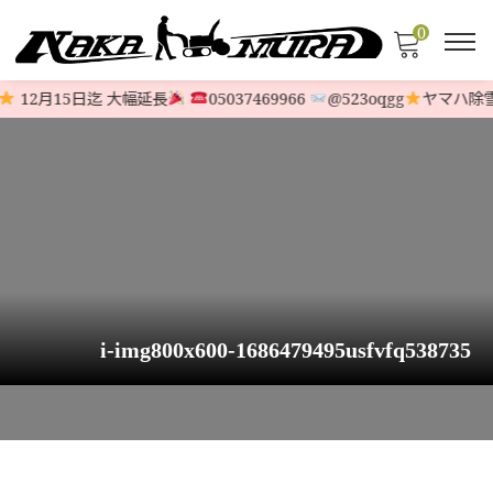
0
12月15日迄 大幅延長
05037469966
@523oqgg
ヤマハ除雪
i-img800x600-1686479495usfvfq538735
HOME
>
STOCK LIST
>
6馬力〜9馬力
>
【クロスオーガモデル】ホンダ除雪機 