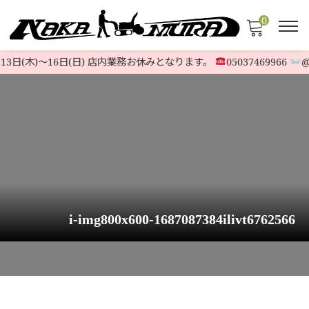
0
13日(木)〜16日(日) 店内業務お休みとなります。
05037469966
@5
i-img800x600-1687087384ilivt6762566
HOME
>
STOCK LIST
>
6馬力〜9馬力
>
【旧最新静音モデル】ヤマハ除雪機 Y