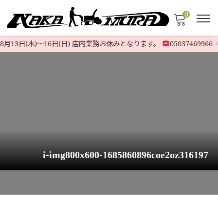
0
月13日(木)〜16日(日) 店内業務お休みとなります。
05037469966
i-img800x600-1685860896coe2oz316197
HOME
>
STOCK LIST
>
6馬力〜9馬力
>
【ハイブリッド極上機】ホンダ除雪機 