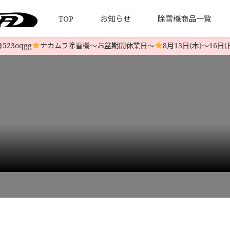
TOP
お知らせ
除雪機商品一覧
oqgg
ナカムラ除雪機〜お盆期間休業日〜
8月13日(木)〜16日(
について
引法とプライバシーポリシー
HONDA 中古除雪機
発送について
YAMAHA 中古除雪機
お客様の
LINE-UP
LINE-UP
機 HSS970i￥358,000
>
i-img800x600-1685860896r5hbtt316