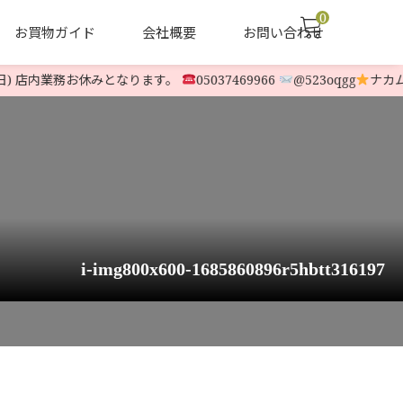
0
お買物ガイド
会社概要
お問い合わせ
日) 店内業務お休みとなります。
05037469966
@523oqgg
ナカムラ
声
ヤナセ他 中古除雪機
LINE-UP
i-img800x600-1685860896r5hbtt316197
197