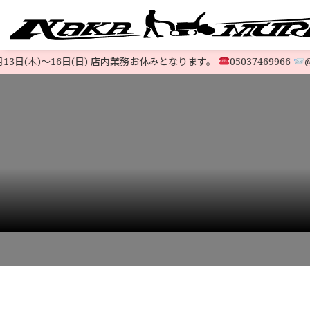
日(木)〜16日(日) 店内業務お休みとなります。
05037469966
@523
すべての中古除雪機
注文方法
会社概要
お支払い
特定商取
LINE-UP
HOME
>
STOCK LIST
>
6馬力〜9馬力
>
【ハイブリッド極上機】ホンダ除雪