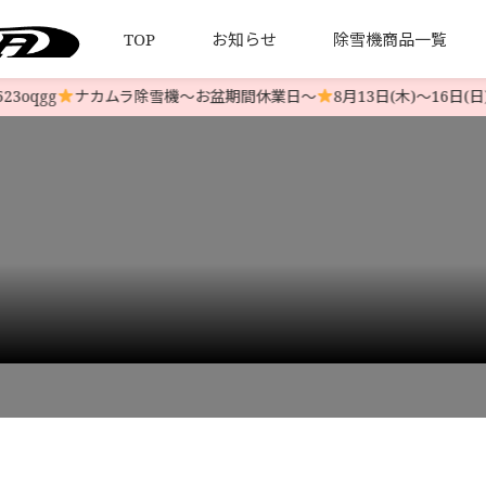
TOP
お知らせ
除雪機商品一覧
qgg
ナカムラ除雪機〜お盆期間休業日〜
8月13日(木)〜16日(日
について
引法とプライバシーポリシー
HONDA 中古除雪機
発送について
YAMAHA 中古除雪機
お客様の
LINE-UP
LINE-UP
現行モデル YT1070 ￥410,000
>
i-img800x600-1690092294sic