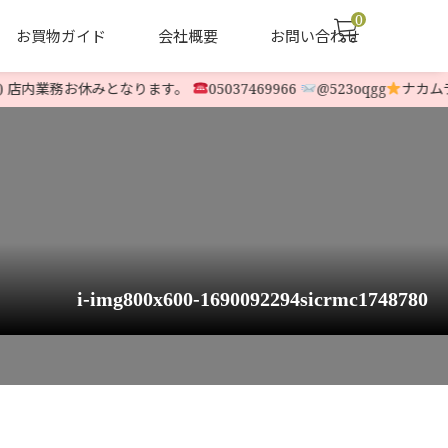
0
お買物ガイド
会社概要
お問い合わせ
) 店内業務お休みとなります。
05037469966
@523oqgg
ナカムラ除
声
ヤナセ他 中古除雪機
LINE-UP
i-img800x600-1690092294sicrmc1748780
rmc1748780