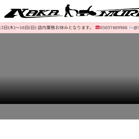
日(木)〜16日(日) 店内業務お休みとなります。
05037469966
@523o
すべての中古除雪機
注文方法
会社概要
お支払い
特定商取
LINE-UP
HOME
>
STOCK LIST
>
10馬力〜
>
【ピカピカ極上機】ヤマハ除雪機 最新