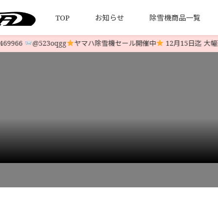
TOP
お知らせ
除雪機商品一覧
966
@523oqgg
ヤマハ除雪機セール開催中
12月15日迄 大幅延長
について
引法とプライバシーポリシー
HONDA 中古除雪機
発送について
YAMAHA 中古除雪機
お客様の
LINE-UP
LINE-UP
機 HSS760nJX￥398,000
>
i-img800x600-1690092294qdvuot