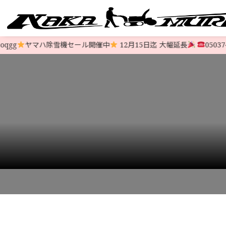
g
ヤマハ除雪機セール開催中
12月15日迄 大幅延長
05037469
すべての中古除雪機
注文方法
会社概要
お支払い
特定商取
LINE-UP
HOME
>
STOCK LIST
>
6馬力〜9馬力
>
【クロスオーガモデル】ホンダ除雪