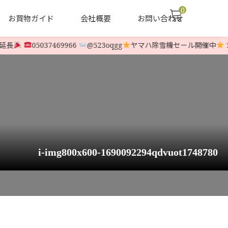
0
お買物ガイド
会社概要
お問い合わせ
05037469966
@523oqgg
ヤマハ除雪機セール開催中
12月
声
ヤナセ他 中古除雪機
LINE-UP
i-img800x600-1690092294qdvuot1748780
1748780