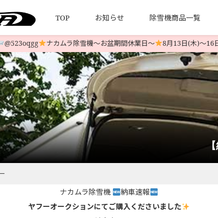
TOP
お知らせ
除雪機商品一覧
3oqgg
ナカムラ除雪機〜お盆期間休業日〜
8月13日(木)〜16日(
について
引法とプライバシーポリシー
HONDA 中古除雪機
発送について
YAMAHA 中古除雪機
お客様の
LINE-UP
LINE-UP
【
ー
ナカムラ除雪機
納車速報
ヤフーオークションにてご購入くださいました