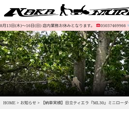
3日(木)〜16日(日) 店内業務お休みとなります。
05037469966
@52
すべての中古除雪機
注文方法
会社概要
お支払い
特定商取
LINE-UP
HOME
>
お知らせ
>
【納車実績】日立ティエラ『ML30』ミニローダ