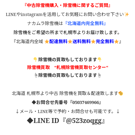
『中古除雪機購入・除雪機
に関するご質問』
LINEやinstagramを活用してお気軽にお問い合わせ下さい
ナカムラ除雪機は
『北海道内完全無料』
除雪機をご希望の所まで札幌市よりお届け致します。
『北海道内全域
配達無料
送料無料
完全無料
』
除雪機の買取もしております
除雪機買取 “札幌除雪機買取センター“
☝️除雪機の買取もしております☝️
北海道 札幌市より中古 除雪機を買取＆配達致します
◆お問合せ先番号『05037469966』
↓メール・LINE等で予約・お問合せも可能です。↓
◆LINE ID
『
@523zoqgg
』