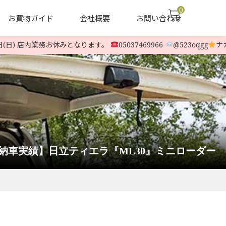
0
お買物ガイド
会社概要
お問い合わせ
日) 店内業務お休みとなります。
05037469966
@523oqgg
ナカムラ
声
ヤナセ他 中古除雪機
LINE-UP
納車実績】日立ティエラ『ML30』ミニローダー