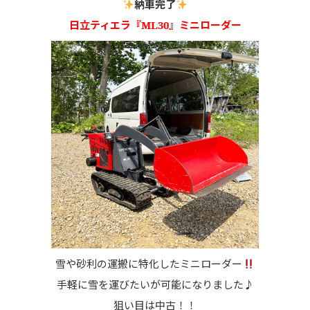
納車完了
日立ティエラ『ML30』ミニローダー
雪や砂利の運搬に特化したミニローダー
手軽に雪を運びたいが可能になりました♪
狙い目は中古！！