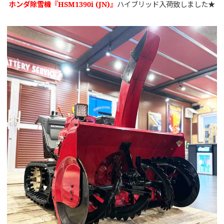
ホンダ除雪機『
HSM1390i (JN)
』
ハイブリッド入荷致しました★