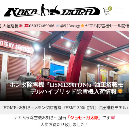
0
大幅延長
05037469966
@523oqgg
ヤマハ除雪機セール開催中
ホンダ除雪機『HSM1390i (JN)』油圧搭載モ
デルハイブリッド除雪機入荷情報
HOME
>
お知らせ
>
ホンダ除雪機『HSM1390i (JN)』油圧搭載モ
ナカムラ除雪機お知らせ担当
『ジョセ・月太郎』
です
大変お待たせ致しました！