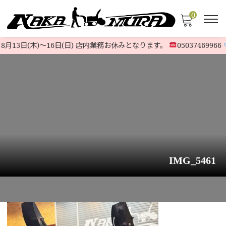
0
月13日(木)〜16日(日) 店内業務お休みとなります。
05037469966
IMG_5461
HOME
>
お知らせ
>
ナカムラ除雪機入荷速報
ホンダ除雪機 ハイ