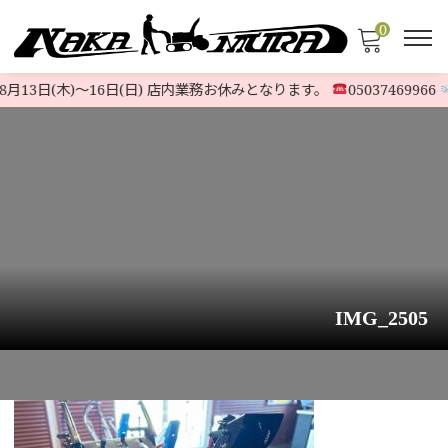
0
月13日(木)〜16日(日) 店内業務お休みとなります。
05037469966
IMG_2505
HOME
>
お知らせ
>
ホンダ除雪機『HS760K2 』旧ハイスペック機