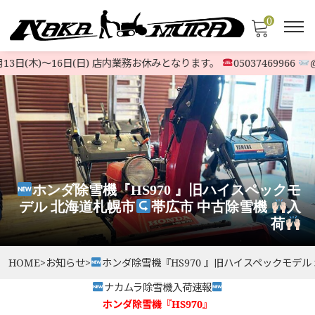
0
3日(木)〜16日(日) 店内業務お休みとなります。
05037469966
@52
ホンダ除雪機『HS970 』旧ハイスペックモ
デル 北海道札幌市
帯広市 中古除雪機
入
荷
HOME
>
お知らせ
>
ホンダ除雪機『HS970 』旧ハイスペックモデル
ナカムラ除雪機入荷速報
ホンダ除雪機『HS970』