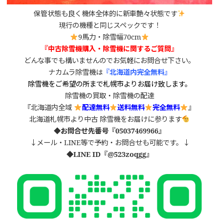
保管状態も良く機体全体的に新車艶々状態です
現行の機種と同じスペックです！
9馬力・除雪幅70cm
『中古除雪機購入・除雪機
に関するご質問』
どんな事でも構いませんのでお気軽にお問合せ下さい。
ナカムラ除雪機は
『北海道内完全無料』
除雪機をご希望の所まで札幌市よりお届け致します。
除雪機の買取・除雪機の配達
『北海道内全域
配達無料
送料無料
完全無料
』
北海道札幌市より中古 除雪機をお届けに参ります
◆お問合せ先番号『05037469966』
↓メール・LINE等で予約・お問合せも可能です。↓
◆LINE ID
『
@523zoqgg
』