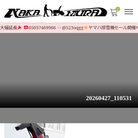
0
大幅延長
05037469966
@523oqgg
ヤマハ除雪機セール開催中
20260427_110531
HOME
>
お知らせ
>
ホンダ除雪機『HSL2511』オーガローリング