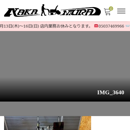
0
13日(木)〜16日(日) 店内業務お休みとなります。
05037469966
@
IMG_3640
HOME
>
お知らせ
>
ホンダ除雪機『HSS970n (J) 』現行ノーマル