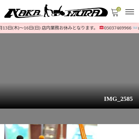
0
13日(木)〜16日(日) 店内業務お休みとなります。
05037469966
@5
IMG_2585
HOME
>
お知らせ
>
ヤンマー除雪機『JS-1080HT 』ハイスペック