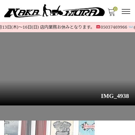
0
13日(木)〜16日(日) 店内業務お休みとなります。
05037469966
@5
IMG_4938
HOME
>
お知らせ
>
ホンダ除雪機『HS1810Z 』スノーファイター