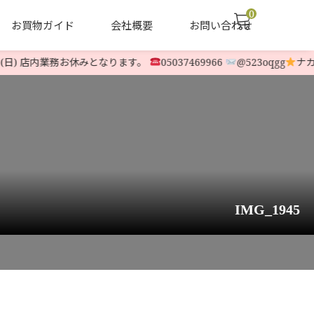
0
お買物ガイド
会社概要
お問い合わせ
(日) 店内業務お休みとなります。
05037469966
@523oqgg
ナカム
声
ヤナセ他 中古除雪機
LINE-UP
IMG_1945