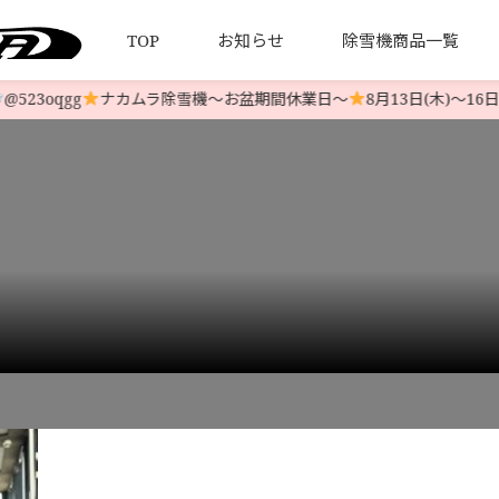
TOP
お知らせ
除雪機商品一覧
23oqgg
ナカムラ除雪機〜お盆期間休業日〜
8月13日(木)〜16日
について
引法とプライバシーポリシー
HONDA 中古除雪機
発送について
YAMAHA 中古除雪機
お客様の
LINE-UP
LINE-UP
デル 北海道札幌市
↔️
苫小牧市 本日納車
>
IMG_1945