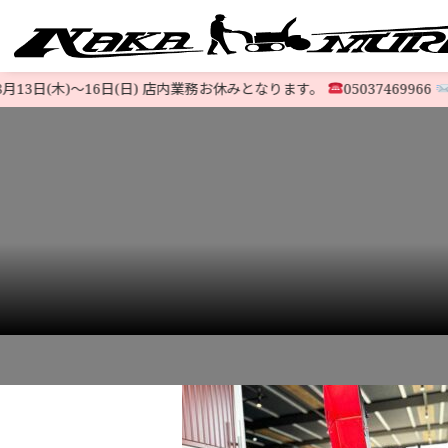
13日(木)〜16日(日) 店内業務お休みとなります。
05037469966
@5
すべての中古除雪機
注文方法
会社概要
お支払い
特定商取
LINE-UP
HOME
>
お知らせ
>
ホンダ除雪機『HS760K2』旧ハイスペックモ