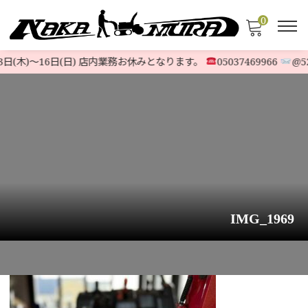
0
日(木)〜16日(日) 店内業務お休みとなります。
05037469966
@523
IMG_1969
HOME
>
お知らせ
>
ホンダ除雪機『HS970i』ハイブリッドモデル 