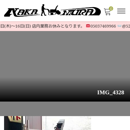
0
日(木)〜16日(日) 店内業務お休みとなります。
05037469966
@523
IMG_4328
HOME
>
お知らせ
>
ホンダ除雪機『HSM1380i (JN)』最高峰ハ