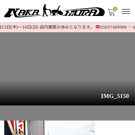
0
13日(木)〜16日(日) 店内業務お休みとなります。
05037469966
@5
IMG_5150
HOME
>
お知らせ
>
ホンダ除雪機『HSS1170i 』現行最新モデル 